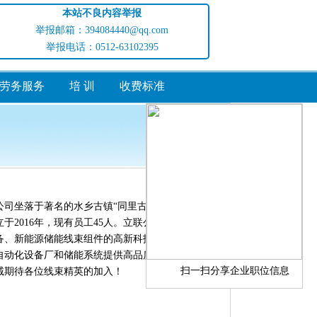
本站不良内容举报
举报邮箱：394084440@qq.com
举报电话：0512-63102395
劳务服务
培 训
收费标准
访问量:511426
司坐落于著名的水乡古镇“同里古镇” ，风景优
于2016年，现有员工45人。立联公司是一家专业
备、新能源储能线束组件的高新科技企业。主要为
自动化设备厂和储能系统提供高品质创新的电线电
扫一扫分享企业职位信息
诚期待各位线束精英的加入！