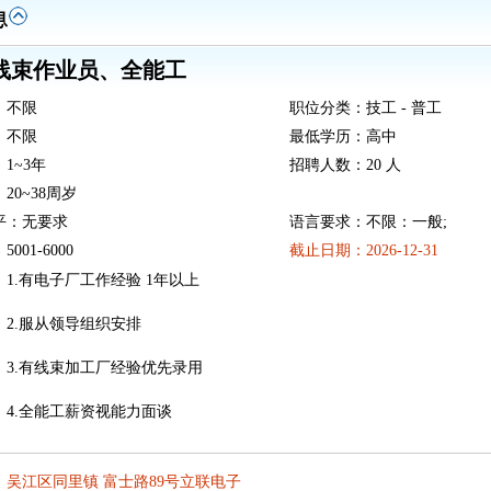
线束作业员、全能工
：不限
职位分类：技工 - 普工
：不限
最低学历：高中
1~3年
招聘人数：20 人
20~38周岁
平：无要求
语言要求：不限：一般;
001-6000
截止日期：2026-12-31
：
1.有电子厂工作经验 1年以上
2.服从领导组织安排
3.有线束加工厂经验优先录用
4.全能工薪资视能力面谈
：吴江区同里镇 富士路89号立联电子