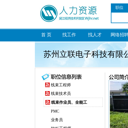
职位
首 页
找工作
找人才
网络招
苏州立联电子科技有限
线束工程师
线束技术员
线束作业员、全能工
PMC
业务员