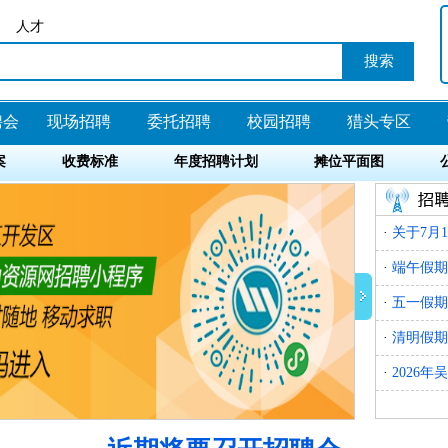
人才
聘会
现场招聘
委托招聘
校园招聘
猎头专区
案
收费标准
年度招聘计划
摊位平面图
·
关于7月
·
端午假期
·
五一假期
·
清明假期
·
2026