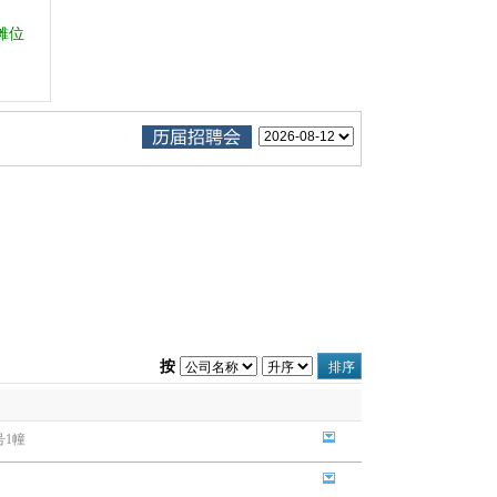
摊位
按
号1幢