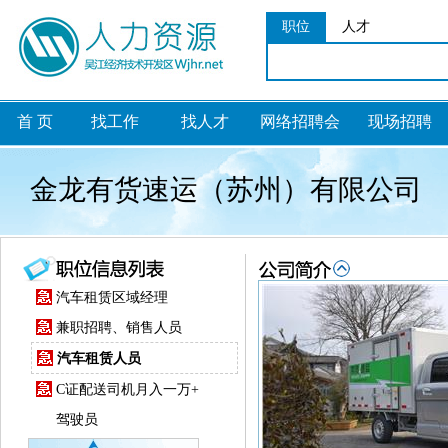
职位
人才
首 页
找工作
找人才
网络招聘会
现场招聘
金龙有货速运（苏州）有限公司
汽车租赁区域经理
兼职招聘、销售人员
汽车租赁人员
C证配送司机月入一万+
驾驶员