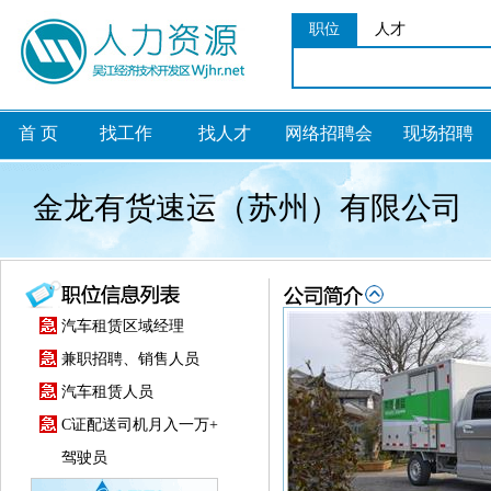
职位
人才
首 页
找工作
找人才
网络招聘会
现场招聘
金龙有货速运（苏州）有限公司
汽车租赁区域经理
兼职招聘、销售人员
汽车租赁人员
C证配送司机月入一万+
驾驶员