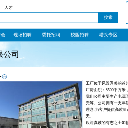
人才
聘会
现场招聘
委托招聘
校园招聘
猎头专区
限公司
工厂位于风景秀美的苏州
厂房面积：8500平方米
我们公司主要生产电源
壳等。公司拥有一支年
理念,为客户提供高质量
天。
欢迎真诚的有志之士加盟