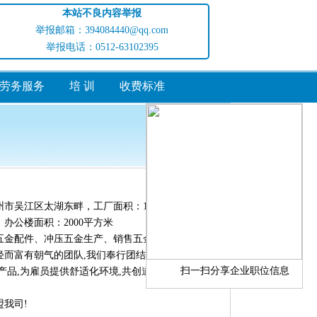
本站不良内容举报
举报邮箱：394084440@qq.com
举报电话：0512-63102395
劳务服务
培 训
收费标准
访问量:353906
市吴江区太湖东畔，工厂面积：13000平方米，
，办公楼面积：2000平方米
五金配件、冲压五金生产、销售五金配件研发、机
轻而富有朝气的团队,我们奉行团结、尊重、服务的
扫一扫分享企业职位信息
产品,为雇员提供舒适化环境,共创道尔特美好明
我司!