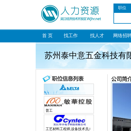
职位
首 页
找工作
找人才
网络招
苏州泰中意五金科技有
普工
工艺材料工程师,设备技术员,电子研发工程师