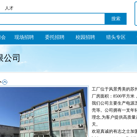
人才
聘会
现场招聘
委托招聘
校园招聘
猎头专区
限公司
工厂位于风景秀美的苏州
厂房面积：8500平方米
我们公司主要生产电源
壳等。公司拥有一支年
理念,为客户提供高质量
天。
欢迎真诚的有志之士加盟