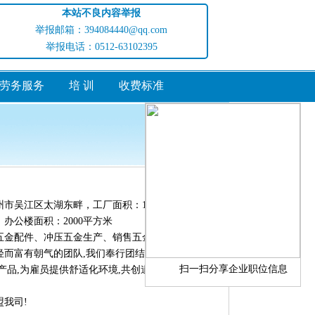
本站不良内容举报
举报邮箱：394084440@qq.com
举报电话：0512-63102395
劳务服务
培 训
收费标准
访问量:354054
市吴江区太湖东畔，工厂面积：13000平方米，
，办公楼面积：2000平方米
五金配件、冲压五金生产、销售五金配件研发、机
轻而富有朝气的团队,我们奉行团结、尊重、服务的
扫一扫分享企业职位信息
产品,为雇员提供舒适化环境,共创道尔特美好明
我司!