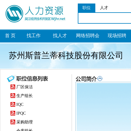
职位
人才
首 页
找工作
找人才
网络招聘会
现场招聘
苏州斯普兰蒂科技股份有限公司
厂区保洁
生产组长
IQC
IPQC
采购助理
仓库组长