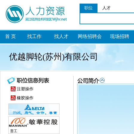
职位
人才
首 页
找工作
找人才
网络招聘会
现场招聘
优越脚轮(苏州)有限公司
注塑操作
橡胶操作
普工