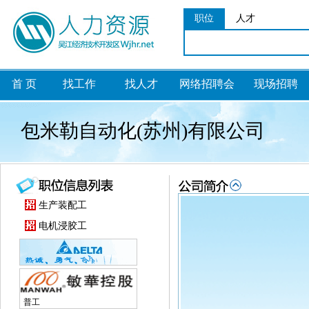
职位
人才
首 页
找工作
找人才
网络招聘会
现场招聘
包米勒自动化(苏州)有限公司
生产装配工
电机浸胶工
普工