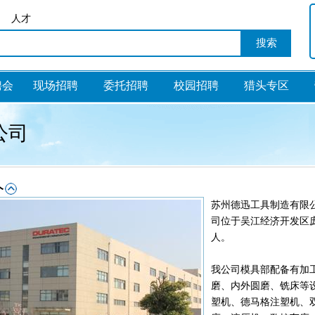
人才
聘会
现场招聘
委托招聘
校园招聘
猎头专区
公司
苏州德迅工具制造有限
司位于吴江经济开发区庞
人。
我公司模具部配备有加
磨、内外圆磨、铣床等
塑机、德马格注塑机、