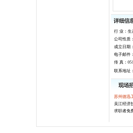
行 业：
公司性质
成立日期：20
电子邮件：qin
传 真：0512
联系地址
苏州德迅
吴江经济
求职者免