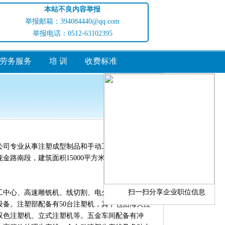
本站不良内容举报
举报邮箱：394084440@qq.com
举报电话：0512-63102395
劳务服务
培 训
收费标准
访问量:649869
公司专业从事注塑成型制品和手动工具的生产。公
金路南段，建筑面积15000平方米，员工150余
扫一扫分享企业职位信息
工中心、高速雕铣机、线切割、电火花机、平面
设备。注塑部配备有50台注塑机，其中包括海天注
双色注塑机、立式注塑机等。五金车间配备有冲