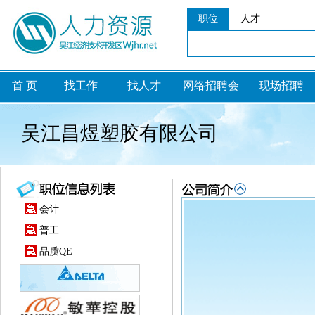
职位
人才
首 页
找工作
找人才
网络招聘会
现场招聘
吴江昌煜塑胶有限公司
会计
普工
品质QE