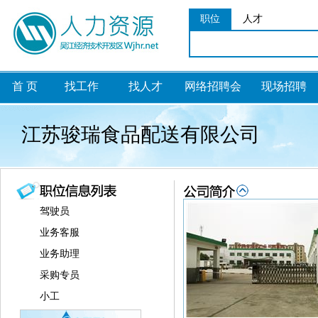
职位
人才
首 页
找工作
找人才
网络招聘会
现场招聘
江苏骏瑞食品配送有限公司
驾驶员
业务客服
业务助理
采购专员
小工