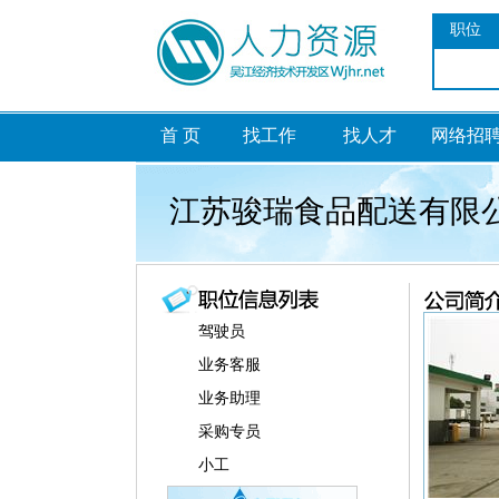
职位
首 页
找工作
找人才
网络招
江苏骏瑞食品配送有限
驾驶员
业务客服
业务助理
采购专员
小工