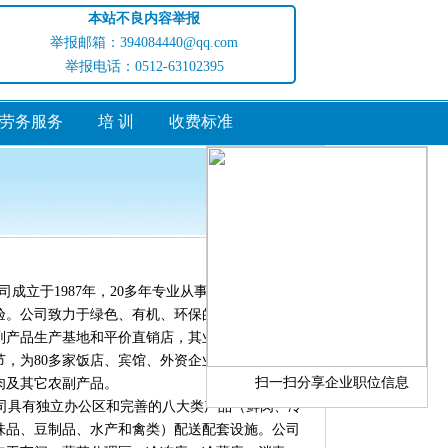
本站不良内容举报
举报邮箱：394084440@qq.com
举报电话：0512-63102395
劳务服务
培 训
收费标准
访问量:1545705
立于1987年，20多年专业从事农副产品经营
验。公司致力于绿色、有机、环保的经营方向，现
副产品生产基地和平价直销店，其业务范围囊括了
节，为80多家饭店、宾馆、外资企业食堂和大、
扫一扫分享企业职位信息
肉及其它农副产品。
具有独立办公区和完善的八大类产品（鲜肉、冷
味品、豆制品、水产和禽类）配送配套设施。公司