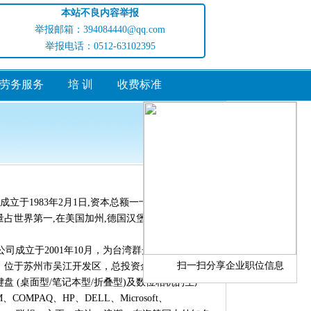
本站不良内容举报
举报邮箱：394084440@qq.com
举报电话：0512-63102395
劳务服务
培 训
收费标准
访问量:2151582
立于1983年2月1日,资本总额一十二亿人民币,为
占世界第一,在美国加州,德国汉堡,英国等地均设
司成立于2001年10月，为台湾群光电子在大陆投
扫一扫分享企业职位信息
，位于苏州市吴江开发区，总投资金额一亿两千两
盘 (桌面型/笔记本型/折叠型)及数位相机的生产
OMPAQ、HP、DELL、Microsoft、