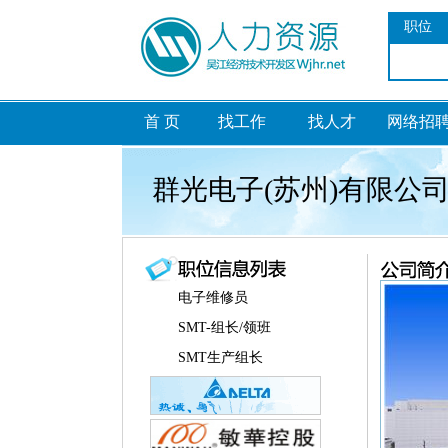
职位
首 页
找工作
找人才
网络招
群光电子(苏州)有限公
电子维修员
SMT-组长/领班
SMT生产组长