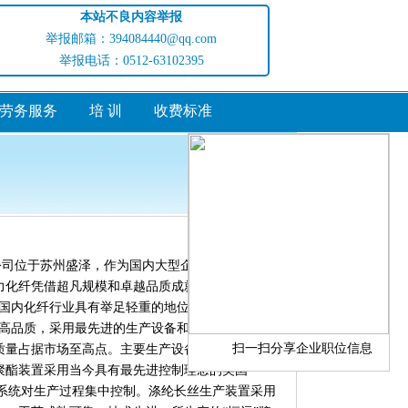
本站不良内容举报
举报邮箱：394084440@qq.com
举报电话：0512-63102395
劳务服务
培 训
收费标准
访问量:465810
位于苏州盛泽，作为国内大型企业集团——恒
力化纤凭借超凡规模和卓越品质成就其“中国大陆
在国内化纤行业具有举足轻重的地位。
品质，采用最先进的生产设备和最先进的管理
扫一扫分享企业职位信息
质量占据市场至高点。主要生产设备分别从德国、
聚酯装置采用当今具有最先进控制理念的美国
tav控制系统对生产过程集中控制。涤纶长丝生产装置采用