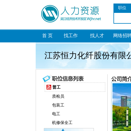
职位
首 页
找工作
找人才
网络招
江苏恒力化纤股份有限
普工
质检员
包装工
电工
机修保全工