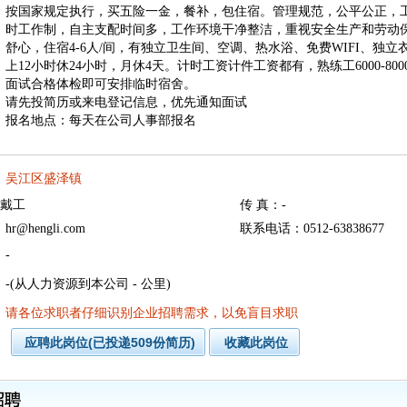
按国家规定执行，买五险一金，餐补，包住宿。管理规范，公平公正，
时工作制，自主支配时间多，工作环境干净整洁，重视安全生产和劳动
舒心，住宿4-6人/间，有独立卫生间、空调、热水浴、免费WIFI、独
上12小时休24小时，月休4天。计时工资计件工资都有，熟练工6000-800
面试合格体检即可安排临时宿舍。
请先投简历或来电登记信息，优先通知面试
报名地点：每天在公司人事部报名
：吴江区盛泽镇
：戴工
传 真：-
@hengli.com
联系电话：0512-63838677
-
-(从人力资源到本公司 - 公里)
：请各位求职者仔细识别企业招聘需求，以免盲目求职