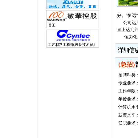
好。“恒远
公司运用
普工
量上达到
恒力化纤
工艺材料工程师,设备技术员,电子研发工程师
(急招)
招聘种类
专业要求
工作年限
年龄要求：
计算机水
薪资水平：6
任职要求