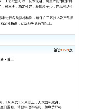
少，工艺成熟可靠，技术先进。所生产的“恒远”牌
定，粉末少，稳定性好，粒聚粒子少，产品可纺性
标准进行各类指标检测，确保在工艺技术及产品质
稳定性极高，优级品率达99%以上。
被访
41509
次
 - 普工
.63米女1.53米以上，无大面积纹身。
、生日蛋糕、带薪年假等福利，加班费严格