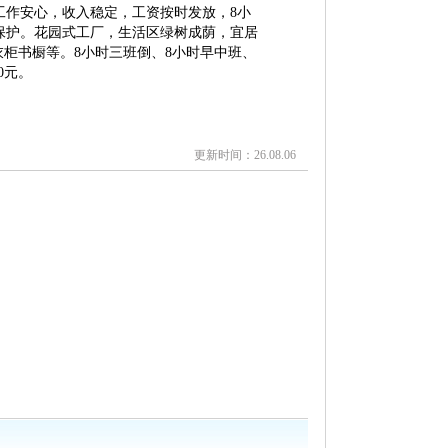
工作安心，收入稳定，工资按时发放，8小
保护。花园式工厂，生活区绿树成荫，宜居
立衣柜书橱等。8小时三班倒、8小时早中班、
0元。
更新时间：26.08.06