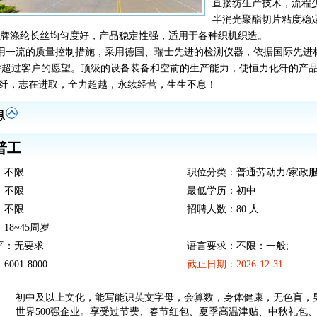
直接纺生产技术，流程
半消光聚酯切片粘度稳
”牌涤纶长丝均匀度好，产品稳定性强，适用于各种织机织造。
一流的质量控制措施，采用德国、瑞士先进的检测仪器，依据国际先进
并超过客户的愿望。顶级的设备装备和空前的生产能力，使恒力化纤的产品
，志在进取，全力超越，永续经营，生生不息！
普工
：不限
职位分类：普通劳动力/家政服务
：不限
最低学历：初中
：不限
招聘人数：80 人
18~45周岁
平：无要求
语言要求：不限：一般;
001-8000
截止日期：2026-12-31
：
初中及以上文化，能写能识英文字母，会算数，身体健康，无色盲，男，1
世界500强企业。享受过节费、春节红包、夏季高温津贴、中秋礼包