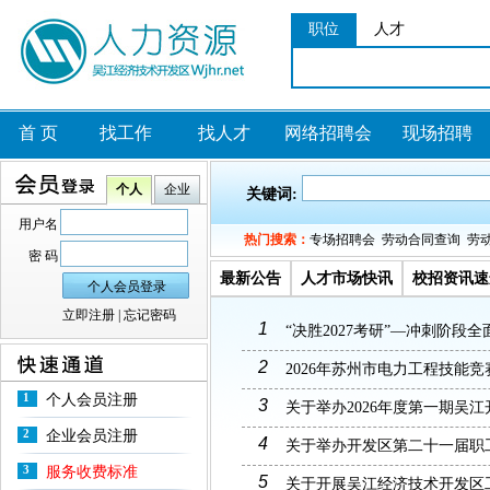
职位
人才
首 页
找工作
找人才
网络招聘会
现场招聘
个人
企业
关键词:
用户名
热门搜索：
专场招聘会
劳动合同查询
劳
密 码
最新公告
人才市场快讯
校招资讯速
立即注册
|
忘记密码
1
“决胜2027考研”—冲刺阶段
2
2026年苏州市电力工程技能
1
个人会员注册
3
关于举办2026年度第一期吴
2
企业会员注册
4
关于举办开发区第二十一届职
3
服务收费标准
5
关于开展吴江经济技术开发区