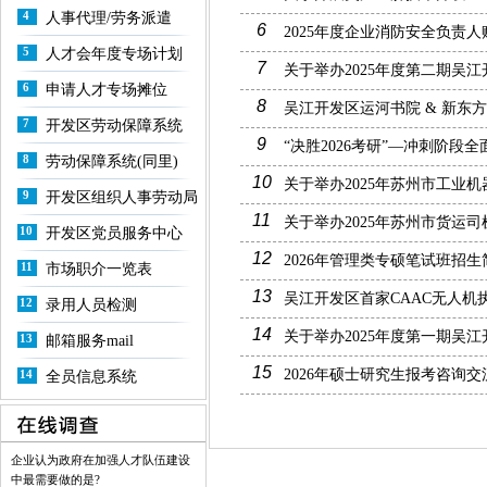
4
人事代理/劳务派遣
6
2025年度企业消防安全负责
5
人才会年度专场计划
7
关于举办2025年度第二期吴
6
申请人才专场摊位
8
吴江开发区运河书院 & 新东
7
开发区劳动保障系统
9
“决胜2026考研”—冲刺阶段
8
劳动保障系统(同里)
10
关于举办2025年苏州市工业
9
开发区组织人事劳动局
11
关于举办2025年苏州市货运
10
开发区党员服务中心
12
2026年管理类专硕笔试班招生
11
市场职介一览表
13
吴江开发区首家CAAC无人
12
录用人员检测
14
关于举办2025年度第一期吴
13
邮箱服务mail
15
2026年硕士研究生报考咨询交
14
全员信息系统
企业认为政府在加强人才队伍建设
中最需要做的是?