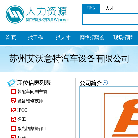
职位
人才
首 页
找工作
找人才
网络招聘会
现场招聘
苏州艾沃意特汽车设备有限公司
装配车间副主管
设备维修技师
IPQC
焊工
激光切割操作工
配线工